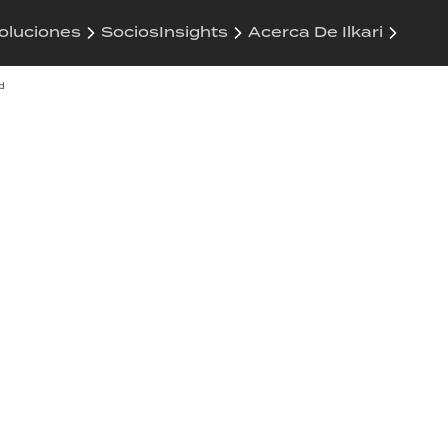
Soluciones
Socios
Insights
Acerca De Ilkari
d
nters
 la
d
cia, adaptada a las