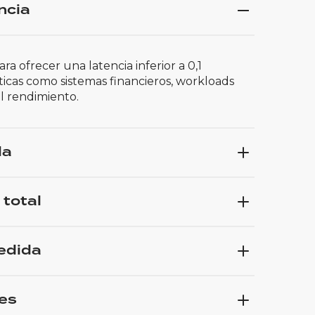
ncia
ra ofrecer una latencia inferior a 0,1
íticas como sistemas financieros, workloads
al rendimiento.
da
 total
medida
es