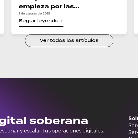
empieza por las
infraestructura de TI
5 de agosto de 2025
Seguir leyendo
Ver todos los artículos
igital soberana
Sol
Ser
tionar y escalar tus operaciones digitales.
Ser