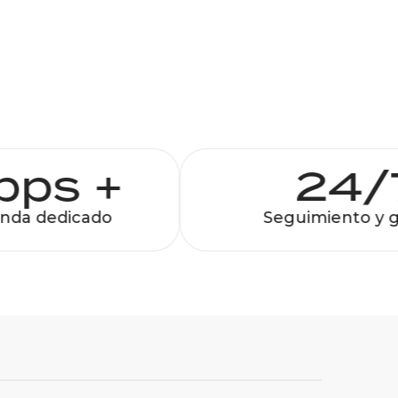
bps +
24/
da dedicado
Seguimiento y ge