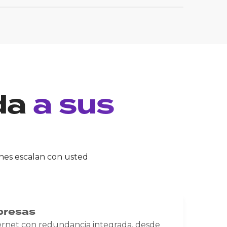
da
a sus
ones escalan con usted
presas
ernet con redundancia integrada, desde