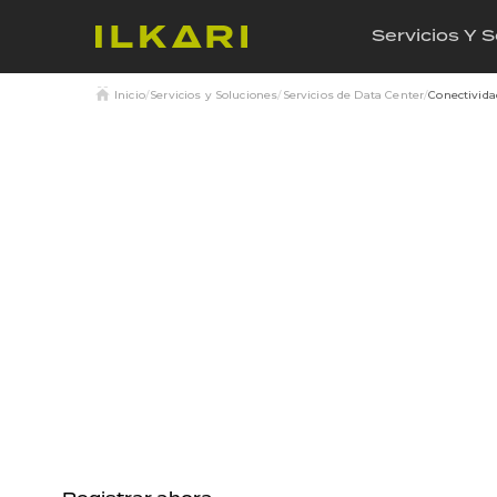
Servicios Y 
Inicio
/
Servicios y Soluciones
/
Servicios de Data Center
/
Conectivida
Servicios de conectividad de data ce
Diseñado para
máxima
disponibilida
Conectividad segura, de alto rendimiento y baja laten
exigencias de su infraestructura.