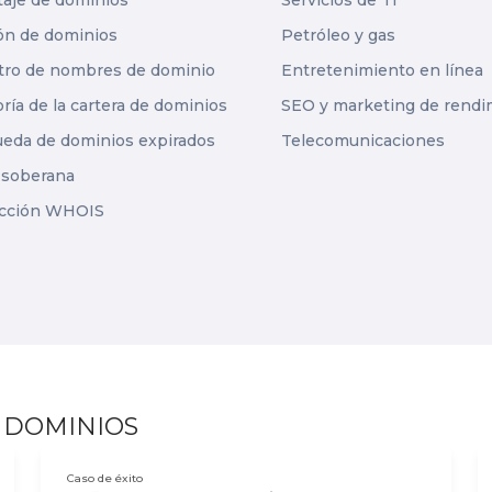
taje de dominios
Servicios de TI
ón de dominios
Petróleo y gas
tro de nombres de dominio
Entretenimiento en línea
ría de la cartera de dominios
SEO y marketing de rendi
eda de dominios expirados
Telecomunicaciones
soberana
ección WHOIS
E DOMINIOS
Caso de éxito