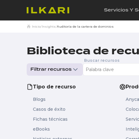
Servicios Y 
Inicio
/
Insights
/
Auditoría de la cartera de dominios
Biblioteca de rec
Buscar recursos
Filtrar recursos
Tipo de recurso
Prod
Blogs
Anyc
Casos de éxito
Coloc
Fichas técnicas
Servi
eBooks
Inteli