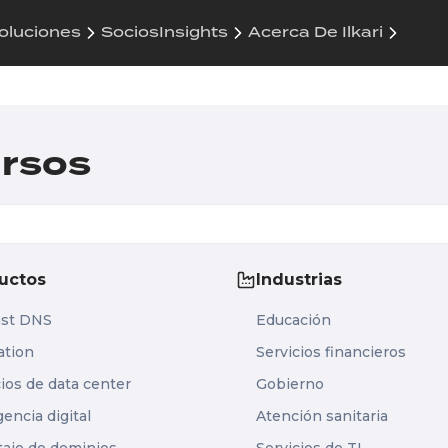
Soluciones
Socios
Insights
Acerca De Ilkari
ursos
uctos
Industrias
ast DNS
Educación
ation
Servicios financieros
cios de data center
Gobierno
gencia digital
Atención sanitaria