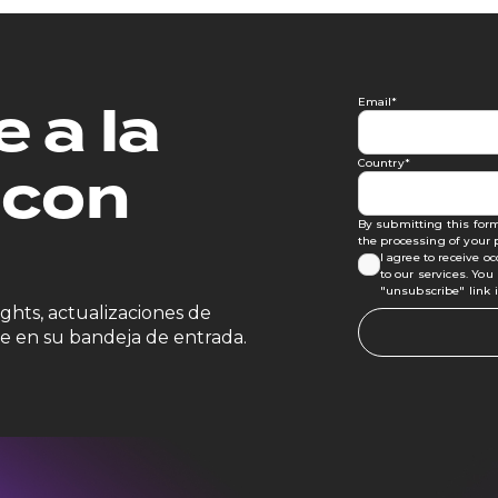
 a la
Email
*
Country
*
 con
By submitting this form
the processing of your 
I agree to receive 
to our services. Yo
"unsubscribe" link i
sights, actualizaciones de
e en su bandeja de entrada.