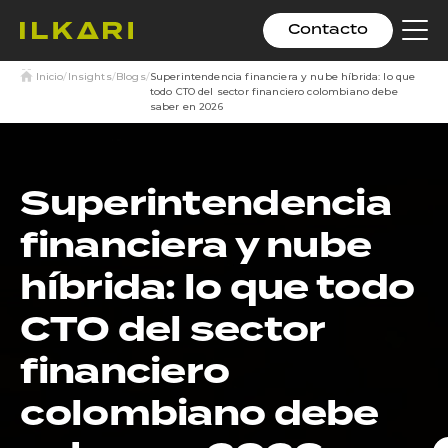
Contacto
Hag
clic
par
Inicio
/
Insights
/
Blogs
/
Superintendencia financiera y nube híbrida: lo que
acti
todo CTO del sector financiero colombiano debe
saber en 2026
el
me
Superintendencia
financiera y nube
híbrida: lo que todo
CTO del sector
financiero
colombiano debe