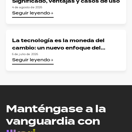
Significado, ventajas y casos de uso
4 de agosto de 2026
Seguir leyendo
La tecnología es la moneda del
cambio: un nuevo enfoque del
riesgo digital en los servicios
6 de julio de 2026
Seguir leyendo
financieros
Manténgase a la
vanguardia con