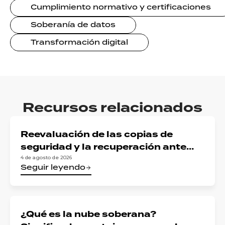
Cumplimiento normativo y certificaciones
Soberanía de datos
Transformación digital
Recursos relacionados
Reevaluación de las copias de
seguridad y la recuperación ante
desastres para las organizaciones
4 de agosto de 2026
Seguir leyendo
sujetas a la normativa de la UE:
conciliar la DORA, la NIS2 y la
soberanía de los datos
¿Qué es la nube soberana?